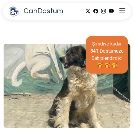
CanDostum
Şimdiye kadar
341
Dostumuzu
Sahiplendirdik!
🥰 🥰 🥰