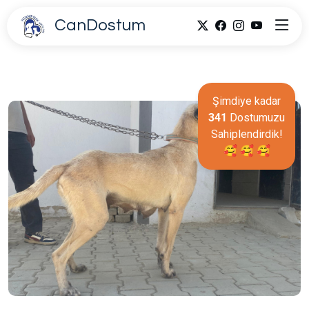
CanDostum
Şimdiye kadar
341
Dostumuzu
Sahiplendirdik!
🥰 🥰 🥰