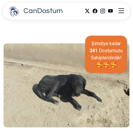
CanDostum
Şimdiye kadar
341
Dostumuzu
Sahiplendirdik!
🥰 🥰 🥰